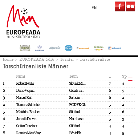
EN
Home
EUROPEADA 2016
Turnier
Torschützenliste
Torschützenliste Männer
Name
Team
T
Sp
1
Róbert Furár
Slovak Mi...
7
4
2
Dario Vojnić
Croats in...
6
5
3
Nenad Erić
Serbs in ...
6
4
4
Tomasz Schichta
FC DFK Ob...
5
4
5
Matthias Bacher
Südtirol
5
6
6
Jannik Drews
Nordfrasc...
5
3
7
Stefan Pareiner
Südtirol
4
4
8
Renáto Meszlényi
Felvidék...
4
5