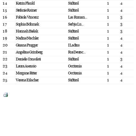
14
Katrin Plankl
Südtirol
1
4
15
Stefanie Rainer
Südtirol
1
4
16
Fabiola Vincenz
Las Ruman...
1
3
17
Sophia Böhmak
Serbja Lu...
1
3
18
Hannah Bielak
Südtirol
1
3
19
Nadine Nischler
Südtirol
1
4
20
Giuana Prugger
I Ladins
1
4
21
Angelina Grimberg
RusDeutsc...
1
4
22
Daniela Consolati
Südtirol
1
3
23
Laura Asensio
Occitania
1
4
24
Morgane Ritter
Occitania
1
4
25
Verena Erlacher
Südtirol
1
4