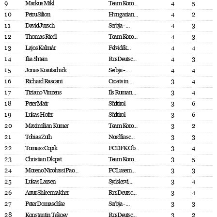
9
Markus Mikl
Team Koro...
4
5
10
Petru Silion
Hungarian...
4
2
11
David Jursch
Serbja - ...
4
3
12
Thomas Riedl
Team Koro...
4
3
13
Lajos Kalmár
Felvidék...
4
4
14
Ilia Shtein
RusDeutsc...
4
3
15
Jonas Krautschick
Serbja - ...
4
4
16
Richard Rascani
Croats in...
3
4
17
Tiziano Vinzens
Ils Ruman...
3
4
18
Peter Mair
Südtirol
3
6
19
Lukas Hofer
Südtirol
3
6
20
Maximilian Kumer
Team Koro...
3
2
21
Tobias Zuth
Nordfrasc...
3
3
22
Tomasz Copik
FC DFK Ob...
3
4
23
Christian Dlopst
Team Koro...
3
5
24
Moreno Nicolussi Pao...
FC Lusern...
3
3
25
Lukas Larsen
Sydslesvi...
3
4
26
Artur Shleermakher
RusDeutsc...
3
4
27
Peter Domaschke
Serbja - ...
3
3
28
Konstantin Takoev
RusDeutsc...
3
2