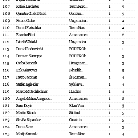
107
Rafael Lerchster
Team Koro...
1
5
108
Quentin Chalut Natal
Occitáni...
1
5
109
Ferenc Cseke
Ungarndeu...
1
4
110
Daniel Fratschko
Team Koro...
1
4
111
Enache Pilici
Armanamea
1
2
112
László Várfalvi
Ungarndeu...
1
3
113
Daniel Radowiecki
FC DFK Ob...
1
1
114
Damian Skoruppa
FC DFK Ob...
1
3
115
Csaba Bencsik
Hungarian...
1
3
116
Erik Gányovics
Felvidék...
1
5
117
Pietro Jacomet
Ils Ruman...
1
4
118
Steffen Eglseder
Sydslesvi...
1
4
119
Marco Mutschlechner
I Ladins
1
4
120
Angelo Mihai Anagnos...
Armanamea
1
2
121
Sean Doyle
Ellan Van...
1
3
122
Martin Ritsch
Südtirol
1
5
123
Slaviša Stipančevi...
Croats in...
1
5
124
Danut Stere
Armanamea
1
3
125
Matija Smrtnik
Team Koro...
1
4