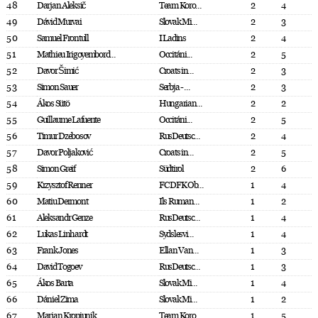
48
Darjan Aleksič
Team Koro...
2
4
49
Dávid Murvai
Slovak Mi...
2
3
50
Samuel Frontull
I Ladins
2
4
51
Mathieu Irigoyembord...
Occitáni...
2
5
52
Davor Šimić
Croats in...
2
3
53
Simon Sauer
Serbja - ...
2
3
54
Ákos Sütö
Hungarian...
2
2
55
Guillaume Lafuente
Occitáni...
2
5
56
Timur Dzebosov
RusDeutsc...
2
4
57
Davor Poljaković
Croats in...
2
5
58
Simon Greif
Südtirol
2
6
59
Krzysztof Renner
FC DFK Ob...
1
4
60
Matiu Dermont
Ils Ruman...
1
2
61
Aleksandr Genze
RusDeutsc...
1
4
62
Lukas Linhardt
Sydslesvi...
1
4
63
Frank Jones
Ellan Van...
1
3
64
David Togoev
RusDeutsc...
1
3
65
Ákos Barta
Slovak Mi...
1
4
66
Dániel Zima
Slovak Mi...
1
2
67
Marjan Kropiunik
Team Koro...
1
5