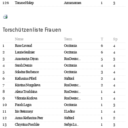
126
Tanase Halep
Armanamea
1
3
Torschützenliste Frauen
Name
Team
T
Sp
1
Rose Lavaud
Occitania
6
4
2
Laurie Saulnier
Occitania
6
4
3
Anastasiya Diyun
RusDeutsc...
5
3
4
Sarah Dernis
Occitania
4
4
5
Solaéne Barbance
Occitania
3
4
6
Katharina Pföstl
Südtirol
2
4
7
Kristina Nurgalieva
RusDeutsc...
2
4
8
Alena Trushkina
RusDeutsc...
1
4
9
Viktoriia Kozlova
RusDeutsc...
1
4
10
Farah Lagra
Occitania
1
3
11
Iris Steinmayr
I Ladins
1
4
12
Anna Katharina Peer
Südtirol
1
2
13
Chrystina Paschke
Serbja Lu...
1
3