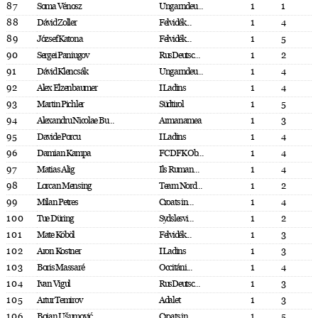
87
Soma Vénosz
Ungarndeu...
1
1
88
Dávid Zoller
Felvidék...
1
4
89
József Katona
Felvidék...
1
5
90
Sergei Paniugov
RusDeutsc...
1
2
91
Dávid Klencsák
Ungarndeu...
1
4
92
Alex Elzenbaumer
I Ladins
1
4
93
Martin Pichler
Südtirol
1
5
94
Alexandru Nicolae Bu...
Armanamea
1
3
95
Davide Porcu
I Ladins
1
4
96
Damian Kampa
FC DFK Ob...
1
4
97
Matias Alig
Ils Ruman...
1
4
98
Lorcan Mensing
Team Nord...
1
2
99
Milan Petres
Croats in...
1
4
100
Tue Düring
Sydslesvi...
1
2
101
Mate Köböl
Felvidék...
1
3
102
Aron Kostner
I Ladins
1
3
103
Boris Massaré
Occitáni...
1
4
104
Ivan Vigul
RusDeutsc...
1
3
105
Artur Temirov
Adalet
1
3
106
Bojan Ušumović
Croats in...
1
5