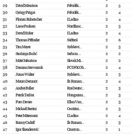
29
Dávid Mészáros
Felvidék...
2
5
30
György Prágai
Felvidék...
2
4
31
Florian Rubatscher
I Ladins
2
4
32
Lasse Paulsen
Nordfrasc...
2
3
33
David Huber
I Ladins
2
4
34
Thomas Piffrader
Südtirol
2
6
35
Tim Meyer
Sydslesvi...
2
3
36
Strahinja Božić
Serbs in ...
2
2
37
Máté Mészáros
Slovak Mi...
2
2
38
Damian Serwuszok
FC DFK Ob...
2
4
39
Jonas Walter
Sydslesvi...
2
3
40
Mauro Demont
Ils Ruman...
2
4
41
Andrei Buller
RusDeutsc...
2
3
42
Patrik Tarlósi
Hungarian...
2
3
43
Furo Davies
Ellan Van...
2
3
44
Mickaél Bertini
Occitáni...
2
3
45
Peter Mittermair
I Ladins
2
4
46
Ronny Caduff
Ils Ruman...
2
3
47
Igor Skenderović
Croats in...
2
1