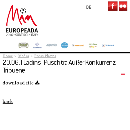
DE
Home
Media
Press Photos
20.06. I Ladins - Puschtra Außer Konkurrenz
Tribuene
download file
back