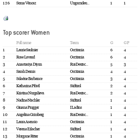
126
Soma Vénosz
Ungarndeu...
1
1
Top scorer Women
Full name
Team
G
GP
1
Laurie Saulnier
Occitania
6
4
2
Rose Lavaud
Occitania
6
4
3
Anastasiya Diyun
RusDeutsc...
5
3
4
Sarah Dernis
Occitania
4
4
5
Solaéne Barbance
Occitania
3
4
6
Katharina Pföstl
Südtirol
2
4
7
Kristina Nurgalieva
RusDeutsc...
2
4
8
Nadine Nischler
Südtirol
1
4
9
Giuana Prugger
I Ladins
1
4
10
Angelina Grimberg
RusDeutsc...
1
4
11
Laura Asensio
Occitania
1
4
12
Verena Erlacher
Südtirol
1
4
13
Morgane Ritter
Occitania
1
4