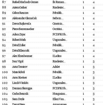
87
Rafael Machado Gomes
Ils Ruman...
1
4
88
Artem Gafner
Rusdeutsc...
1
4
89
Gábor Renczes
Felvidék...
1
4
90
Aleksandar Glamočak
Serbs in ...
1
4
91
Davor Rajkovača
Croats in...
1
4
92
Pierre Barremaecker
Occitáni...
1
4
93
Adam Zajac
FC DFK Ob...
1
4
94
Róbert Muth
Ungarndeu...
1
4
95
Dávid Zoller
Felvidék...
1
4
96
Dávid Klencsák
Ungarndeu...
1
4
97
Alex Elzenbaumer
I Ladins
1
4
98
Ivan Vigul
Rusdeutsc...
1
3
99
Artur Temirov
Adalet
1
3
100
Mate Köböl
Felvidék...
1
3
101
Aron Kostner
I Ladins
1
3
102
László Várfalvi
Ungarndeu...
1
3
103
Damian Skoruppa
FC DFK Ob...
1
3
104
Csaba Bencsik
Hungarian...
1
3
105
Sean Doyle
Ellan Van...
1
3
106
Danut Stere
Armanamea
1
3