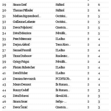
29
Simon Greif
Südtirol
2
6
30
Thomas Piffrader
Südtirol
2
6
31
Mathieu Irigoyembord...
Occitáni...
2
5
32
Guillaume Lafuente
Occitáni...
2
5
33
Davor Poljaković
Croats in...
2
5
34
Dávid Mészáros
Felvidék...
2
5
35
Peter Mittermair
I Ladins
2
4
36
Darjan Aleksič
Team Koro...
2
4
37
Samuel Frontull
I Ladins
2
4
38
Timur Dzebosov
Rusdeutsc...
2
4
39
György Prágai
Felvidék...
2
4
40
Florian Rubatscher
I Ladins
2
4
41
David Huber
I Ladins
2
4
42
Damian Serwuszok
FC DFK Ob...
2
4
43
Mauro Demont
Ils Ruman...
2
4
44
Ronny Caduff
Ils Ruman...
2
3
45
Dávid Murvai
Slovak Mi...
2
3
46
Simon Sauer
Serbja - ...
2
3
47
Davor Šimić
Croats in...
2
3