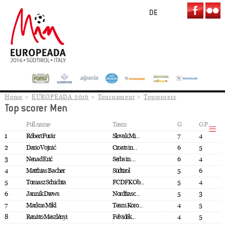
DE
Home
EUROPEADA 2016
Tournament
Topscorers
Top scorer Men
Full name
Team
G
GP
1
Róbert Furár
Slovak Mi...
7
4
2
Dario Vojnić
Croats in...
6
5
3
Nenad Erić
Serbs in ...
6
4
4
Matthias Bacher
Südtirol
5
6
5
Tomasz Schichta
FC DFK Ob...
5
4
6
Jannik Drews
Nordfrasc...
5
3
7
Markus Mikl
Team Koro...
4
5
8
Renáto Meszlényi
Felvidék...
4
5