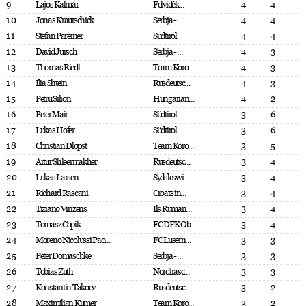
9
Lajos Kalmár
Felvidék...
4
4
10
Jonas Krautschick
Serbja - ...
4
4
11
Stefan Pareiner
Südtirol
4
4
12
David Jursch
Serbja - ...
4
3
13
Thomas Riedl
Team Koro...
4
3
14
Ilia Shtein
Rusdeutsc...
4
3
15
Petru Silion
Hungarian...
4
2
16
Peter Mair
Südtirol
3
6
17
Lukas Hofer
Südtirol
3
6
18
Christian Dlopst
Team Koro...
3
5
19
Artur Shleermakher
Rusdeutsc...
3
4
20
Lukas Larsen
Sydsleswi...
3
4
21
Richard Rascani
Croats in...
3
4
22
Tiziano Vinzens
Ils Ruman...
3
4
23
Tomasz Copik
FC DFK Ob...
3
4
24
Moreno Nicolussi Pao...
FC Lusern...
3
3
25
Peter Domaschke
Serbja - ...
3
3
26
Tobias Zuth
Nordfrasc...
3
3
27
Konstantin Takoev
Rusdeutsc...
3
2
28
Maximilian Kumer
Team Koro...
3
2