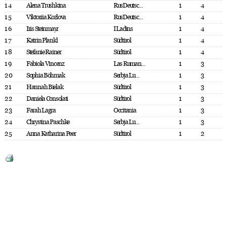
14
Alena Trushkina
RusDeutsc...
1
4
15
Viktoriia Kozlova
RusDeutsc...
1
4
16
Iris Steinmayr
I Ladins
1
4
17
Katrin Plankl
Südtirol
1
4
18
Stefanie Rainer
Südtirol
1
4
19
Fabiola Vincenz
Las Ruman...
1
3
20
Sophia Böhmak
Serbja Lu...
1
3
21
Hannah Bielak
Südtirol
1
3
22
Daniela Consolati
Südtirol
1
3
23
Farah Lagra
Occitania
1
3
24
Chrystina Paschke
Serbja Lu...
1
3
25
Anna Katharina Peer
Südtirol
1
2