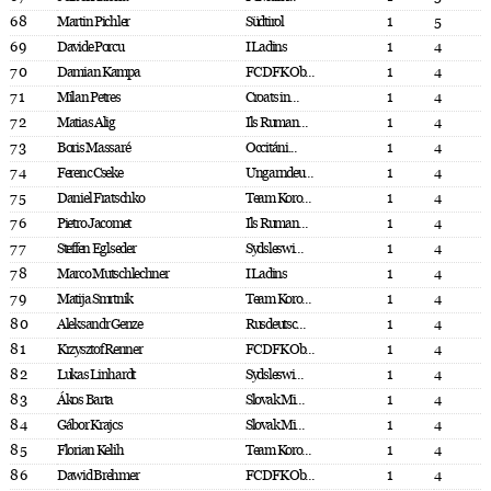
68
Martin Pichler
Südtirol
1
5
69
Davide Porcu
I Ladins
1
4
70
Damian Kampa
FC DFK Ob...
1
4
71
Milan Petres
Croats in...
1
4
72
Matias Alig
Ils Ruman...
1
4
73
Boris Massaré
Occitáni...
1
4
74
Ferenc Cseke
Ungarndeu...
1
4
75
Daniel Fratschko
Team Koro...
1
4
76
Pietro Jacomet
Ils Ruman...
1
4
77
Steffen Eglseder
Sydsleswi...
1
4
78
Marco Mutschlechner
I Ladins
1
4
79
Matija Smrtnik
Team Koro...
1
4
80
Aleksandr Genze
Rusdeutsc...
1
4
81
Krzysztof Renner
FC DFK Ob...
1
4
82
Lukas Linhardt
Sydsleswi...
1
4
83
Ákos Barta
Slovak Mi...
1
4
84
Gábor Krajcs
Slovak Mi...
1
4
85
Florian Kelih
Team Koro...
1
4
86
Dawid Brehmer
FC DFK Ob...
1
4