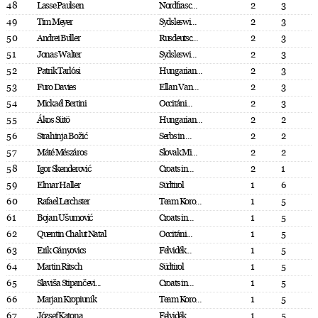
48
Lasse Paulsen
Nordfrasc...
2
3
49
Tim Meyer
Sydsleswi...
2
3
50
Andrei Buller
Rusdeutsc...
2
3
51
Jonas Walter
Sydsleswi...
2
3
52
Patrik Tarlósi
Hungarian...
2
3
53
Furo Davies
Ellan Van...
2
3
54
Mickaél Bertini
Occitáni...
2
3
55
Ákos Sütö
Hungarian...
2
2
56
Strahinja Božić
Serbs in ...
2
2
57
Máté Mészáros
Slovak Mi...
2
2
58
Igor Skenderović
Croats in...
2
1
59
Elmar Haller
Südtirol
1
6
60
Rafael Lerchster
Team Koro...
1
5
61
Bojan Ušumović
Croats in...
1
5
62
Quentin Chalut Natal
Occitáni...
1
5
63
Erik Gányovics
Felvidék...
1
5
64
Martin Ritsch
Südtirol
1
5
65
Slaviša Stipančevi...
Croats in...
1
5
66
Marjan Kropiunik
Team Koro...
1
5
67
József Katona
Felvidék...
1
5