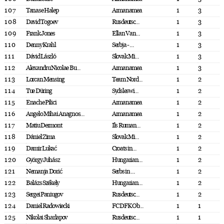
107
Tanase Halep
Armanamea
1
3
108
David Togoev
Rusdeutsc...
1
3
109
Frank Jones
Ellan Van...
1
3
110
Denny Krahl
Serbja - ...
1
3
111
Dávid László
Slovak Mi...
1
3
112
Alexandru Nicolae Bu...
Armanamea
1
3
113
Lorcan Mensing
Team Nord...
1
2
114
Tue Düring
Sydsleswi...
1
2
115
Enache Pilici
Armanamea
1
2
116
Angelo Mihai Anagnos...
Armanamea
1
2
117
Matiu Dermont
Ils Ruman...
1
2
118
Dániel Zima
Slovak Mi...
1
2
119
Damir Lukać
Croats in...
1
2
120
György Juhász
Hungarian...
1
2
121
Nemanja Dorić
Serbs in ...
1
2
122
Balázs Székely
Hungarian...
1
2
123
Sergei Paniugov
Rusdeutsc...
1
2
124
Daniel Radowiecki
FC DFK Ob...
1
1
125
Nikolai Sharlapov
Rusdeutsc...
1
1